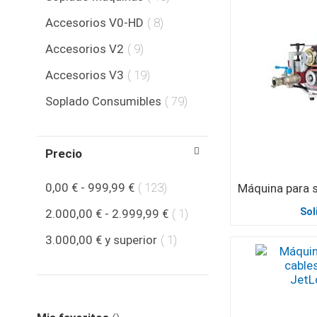
producto
Accesorios V0-HD
8
producto
Accesorios V2
9
producto
Accesorios V3
19
producto
Soplado Consumibles
79
Precio
producto
0,00 €
-
999,99 €
123
producto
Sol
2.000,00 €
-
2.999,99 €
1
producto
3.000,00 €
y superior
1