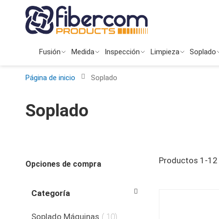
Ir
al
contenido
Fusión
Medida
Inspección
Limpieza
Soplado
Página de inicio
Soplado
Soplado
Productos
1
-
12
Opciones de compra
Categoría
producto
Soplado Máquinas
10