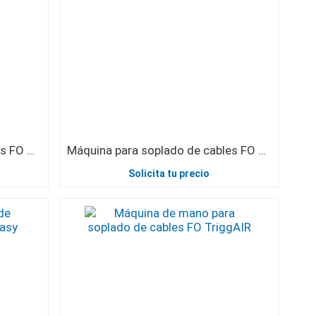
Máquina para soplado de cables FO V2 con Easy Joystick
Máquina para soplado de cables FO V2 con Easy Joystick y preparada para JetLogger
Solicita tu precio