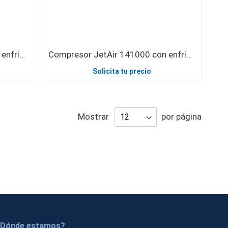
Compresor JetAir 100270 con enfriador de aire y manguera de aire de 10m
Compresor JetAir 141000 con enfriador de aire externo y manguera de aire de 3m
Solicita tu precio
Mostrar
por página
Dónde estamos?