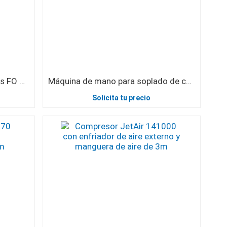
Máquina para soplado de cables FO V3 1000N con Easy Joystick
Máquina de mano para soplado de cables FO TriggAIR
Solicita tu precio