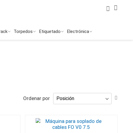
Mi Cuenta
Mi ces
Buscar
Buscar
rack
Torpedos
Etiquetado
Electrónica
Fijar
Ordenar por
Direcc
Desce