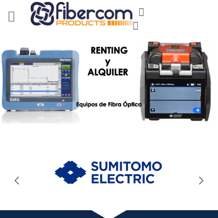
Ir
Mi cesta
al
Buscar
contenido