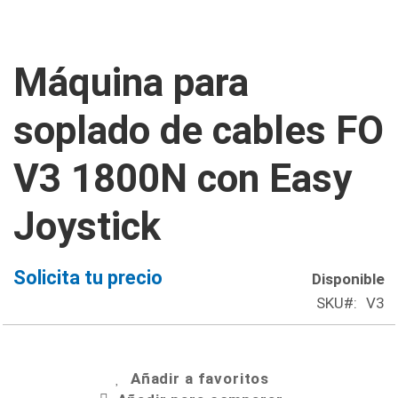
Saltar
Máquina para
al
comienzo
soplado de cables FO
de
la
V3 1800N con Easy
galería
de
Joystick
imágenes
Solicita tu precio
Disponible
SKU
V3
Añadir a favoritos