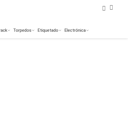
Mi Cuenta
Mi ces
Buscar
Buscar
rack
Torpedos
Etiquetado
Electrónica