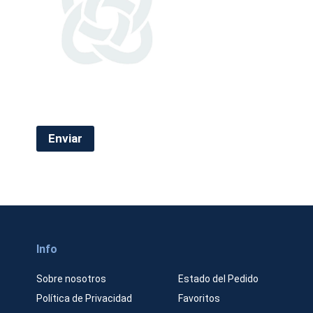
c
a
r
g
a
r
c
a
p
t
c
Enviar
h
a
Info
Sobre nosotros
Estado del Pedido
Política de Privacidad
Favoritos