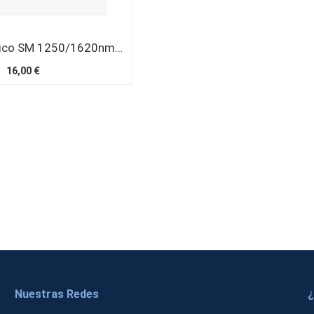
Atenuador optico SM 1250/1620nm SC/UPC 15 dB
16,00 €
Nuestras Redes
¿