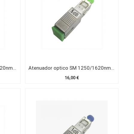
Atenuador optico SM 1250/1620nm SC/APC 3 dB
Atenuador optico SM 1250/1620nm SC/APC 5 dB
16,00 €