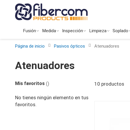
Ir
al
contenido
Fusión
Medida
Inspección
Limpieza
Soplado
Página de inicio
Pasivos ópticos
Atenuadores
Atenuadores
Mis favoritos
10
productos
No tienes ningún elemento en tus
favoritos.