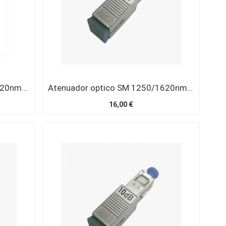
Atenuador optico SM 1250/1620nm SC/APC 15 dB
Atenuador optico SM 1250/1620nm SC/UPC 1 dB
16,00 €