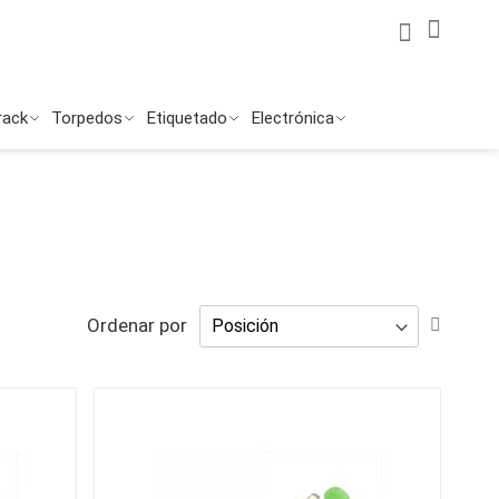
Mi Cuenta
Mi ces
Buscar
Buscar
rack
Torpedos
Etiquetado
Electrónica
Fijar
Ordenar por
Direcc
Desce