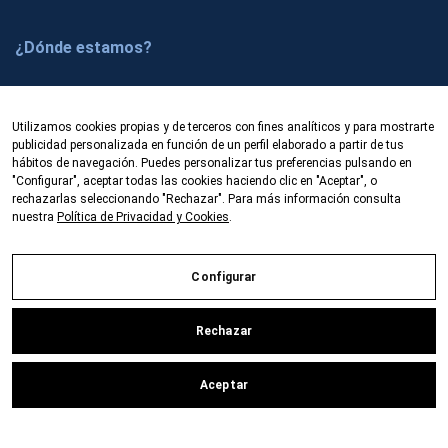
s
c
¿Dónde estamos?
r
í
Prado 5, local
b
50009 Zaragoza (España)
Utilizamos cookies propias y de terceros con fines analíticos y para mostrarte
e
publicidad personalizada en función de un perfil elaborado a partir de tus
Fibercom es una empresa dedicada a la
t
hábitos de navegación. Puedes personalizar tus preferencias pulsando en
comercialización de productos y equipos de fibra
"Configurar", aceptar todas las cookies haciendo clic en "Aceptar", o
e
óptica. Oficinas en Zaragoza y Barcelona.
rechazarlas seleccionando "Rechazar". Para más información consulta
a
nuestra
Política de Privacidad y Cookies
.
Venta/alquiler/renting
n
u
Configurar
e
s
Política de privacidad y cookies
Búsqueda avanzada
t
Rechazar
Contacte con nosotros
r
o
© 2025 Fibercom
-
Desarrollado por Beköme Digital
Aceptar
n
e
Aviso Legal