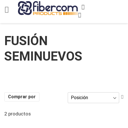
Ir
Mi cesta
al
Buscar
contenido
FUSIÓN
SEMINUEVOS
Fi
Comprar por
Di
D
2
productos