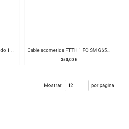
Cable acometida FTTH reforzado 1 FO SM G657A2 interior/exterior 4,6mm negro. Bobina 1000 metros
Cable acometida FTTH 1 FO SM G657A2 interior/exterior 3mm negro. Caja 1000 metros
350,00 €
Mostrar
por página