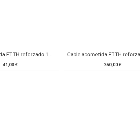
Cable acometida FTTH reforzado 1 FO SM G657A2 interior/exterior 4,6mm LSZH SC/APC 150 metros
41,00 €
250,00 €