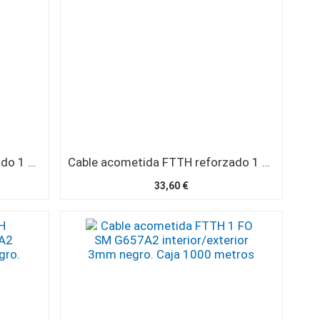
Cable acometida FTTH reforzado 1 FO SM G657A2 interior/exterior 4,6mm LSZH SC/APC 40 metros
Cable acometida FTTH reforzado 1 FO SM G657A2 interior/exterior 4,6mm LSZH SC/APC 120 metros
33,60 €