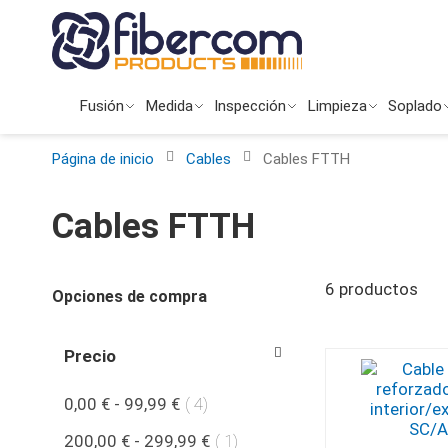
Ir
al
contenido
Fusión
Medida
Inspección
Limpieza
Soplado
Página de inicio
Cables
Cables FTTH
Cables FTTH
6
productos
Opciones de compra
Precio
producto
0,00 €
-
99,99 €
4
producto
200,00 €
-
299,99 €
1