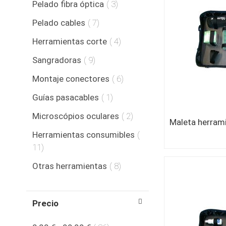
producto
Pelado fibra óptica
3
producto
Pelado cables
7
producto
Herramientas corte
4
producto
Sangradoras
9
producto
Montaje conectores
6
producto
Guías pasacables
1
producto
Microscópios oculares
2
Herramientas consumibles
producto
11
producto
Otras herramientas
8
Precio