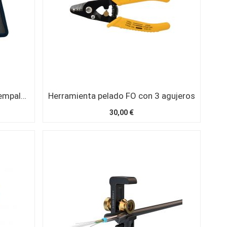
Maleta herramientas montaje empalmes mecánicos Fibrlock sin cortadora
Herramienta pelado FO con 3 agujeros
30,00 €