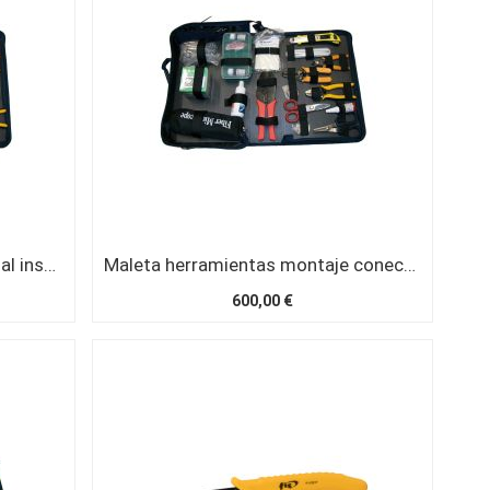
Maleta herramientas profesional instalaciones FO
Maleta herramientas montaje conectores pegamento con fungibles 300 conectores
600,00 €