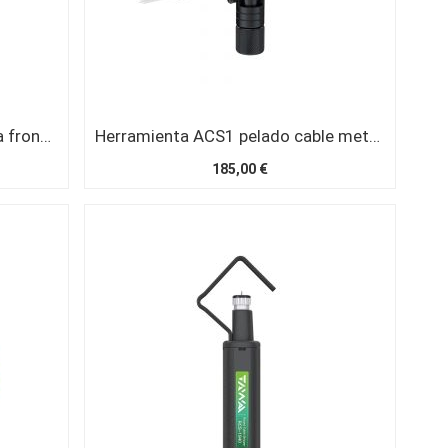
Herramienta pelado FO entrada frontal
Herramienta ACS1 pelado cable metálico (8 a 28,6 mm)
185,00 €