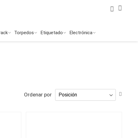
Mi Cuenta
Mi ces
Buscar
Buscar
rack
Torpedos
Etiquetado
Electrónica
Fijar
Ordenar por
Direcc
Desce