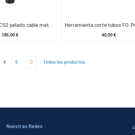
Herramienta ACS2 pelado cable metálico (4 a 10 mm)
185,00 €
40,00 €
tás leyendo página
na
Página
Página
Página
Siguiente
Página
4
5
Todos los productos
Nuestras Redes
¿