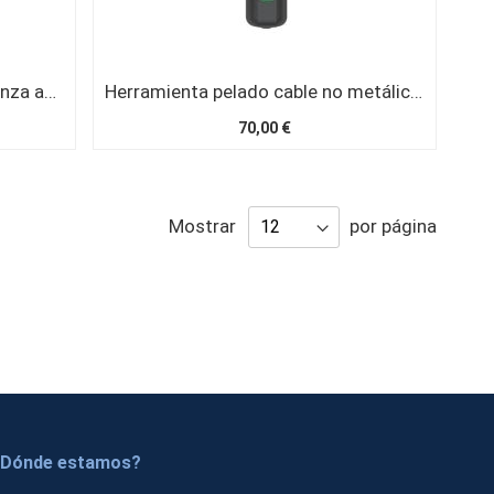
Herramienta corte tubos FO. Pinza azul
Herramienta pelado cable no metálico (19 a 40mm)
70,00 €
Mostrar
por página
Dónde estamos?