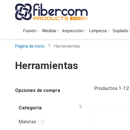
Ir
al
contenido
Fusión
Medida
Inspección
Limpieza
Soplado
Página de inicio
Herramientas
Herramientas
Productos
1
-
12
Opciones de compra
Categoría
producto
Maletas
5