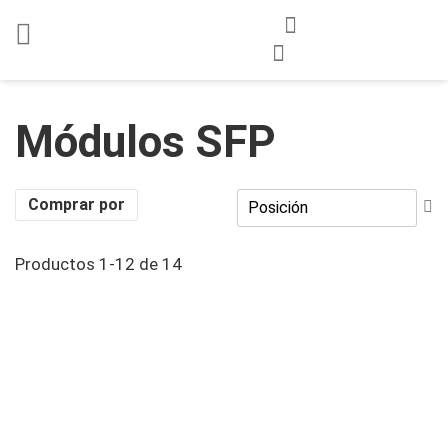
Ir
Mi cesta
al
Buscar
contenido
Módulos SFP
Fi
Comprar por
Di
D
Productos
1
-
12
de
14