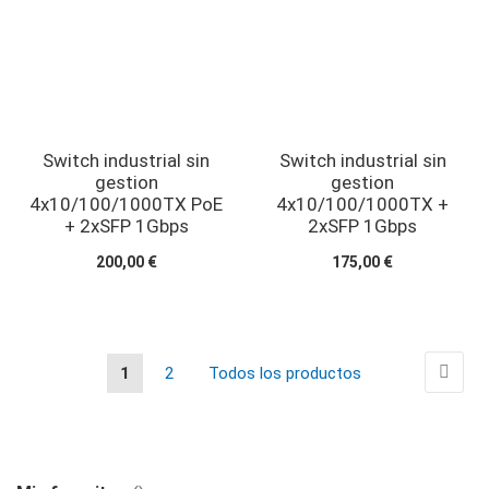
Switch industrial sin
Switch industrial sin
gestion
gestion
4x10/100/1000TX PoE
4x10/100/1000TX +
+ 2xSFP 1Gbps
2xSFP 1Gbps
200,00 €
175,00 €
Página
Págin
Sigui
Actualmente
Página
Página
1
2
Todos los productos
estás
leyendo