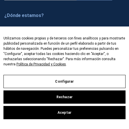
s
c
¿Dónde estamos?
r
í
Prado 5, local
b
50009 Zaragoza (España)
Utilizamos cookies propias y de terceros con fines analíticos y para mostrarte
e
publicidad personalizada en función de un perfil elaborado a partir de tus
Fibercom es una empresa dedicada a la
t
hábitos de navegación. Puedes personalizar tus preferencias pulsando en
comercialización de productos y equipos de fibra
"Configurar", aceptar todas las cookies haciendo clic en "Aceptar", o
e
óptica. Oficinas en Zaragoza y Barcelona.
rechazarlas seleccionando "Rechazar". Para más información consulta
a
nuestra
Política de Privacidad y Cookies
.
Venta/alquiler/renting
n
u
Configurar
e
s
Política de privacidad y cookies
Búsqueda avanzada
t
Rechazar
Contacte con nosotros
r
o
© 2025 Fibercom
-
Desarrollado por Beköme Digital
Aceptar
n
e
Aviso Legal