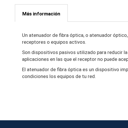
al
comienzo
Más información
de
la
galería
Un atenuador de fibra óptica, o atenuador óptico, 
de
receptores o equipos activos.
imágenes
Son dispositivos pasivos utilizado para reducir l
aplicaciones en las que el receptor no puede acep
El atenuador de fibra óptica es un dispositivo im
condiciones los equipos de tu red.