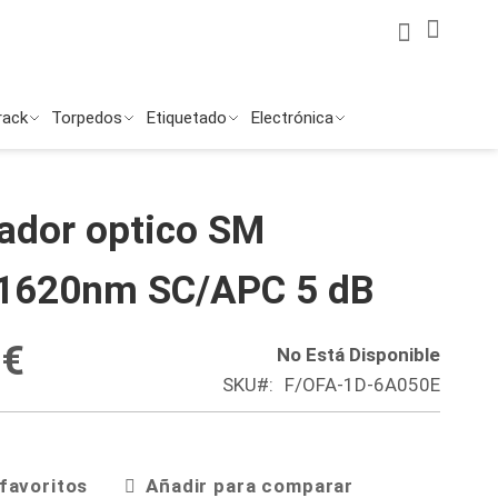
Mi Cuenta
Mi ces
Buscar
Buscar
rack
Torpedos
Etiquetado
Electrónica
ador optico SM
1620nm SC/APC 5 dB
 €
No Está Disponible
SKU
F/OFA-1D-6A050E
 favoritos
Añadir para comparar