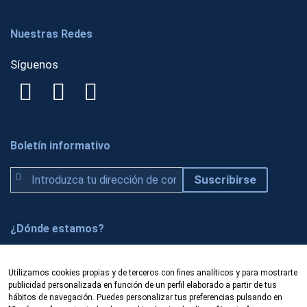
Nuestras Redes
Síguenos
Boletín informativo
S
Suscribirse
u
s
c
¿Dónde estamos?
r
í
Prado 5, local
b
Utilizamos cookies propias y de terceros con fines analíticos y para mostrarte
50009 Zaragoza (España)
publicidad personalizada en función de un perfil elaborado a partir de tus
e
Fibercom es una empresa dedicada a la
hábitos de navegación. Puedes personalizar tus preferencias pulsando en
t