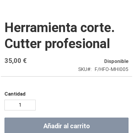
Saltar
Herramienta corte.
al
comienzo
Cutter profesional
de
la
galería
35,00 €
Disponible
de
SKU
F/HFO-MHI005
imágenes
Cantidad
Añadir al carrito