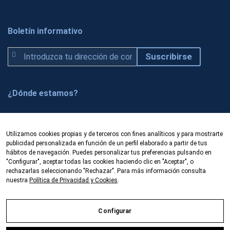
Boletín informativo
S
Suscribirse
u
s
c
¿Dónde estamos?
r
í
Prado 5, local
b
50009 Zaragoza (España)
Utilizamos cookies propias y de terceros con fines analíticos y para mostrarte
e
publicidad personalizada en función de un perfil elaborado a partir de tus
Fibercom es una empresa dedicada a la
t
hábitos de navegación. Puedes personalizar tus preferencias pulsando en
comercialización de productos y equipos de fibra
"Configurar", aceptar todas las cookies haciendo clic en "Aceptar", o
e
óptica. Oficinas en Zaragoza y Barcelona.
rechazarlas seleccionando "Rechazar". Para más información consulta
a
nuestra
Política de Privacidad y Cookies
.
Venta/alquiler/renting
n
u
Configurar
e
s