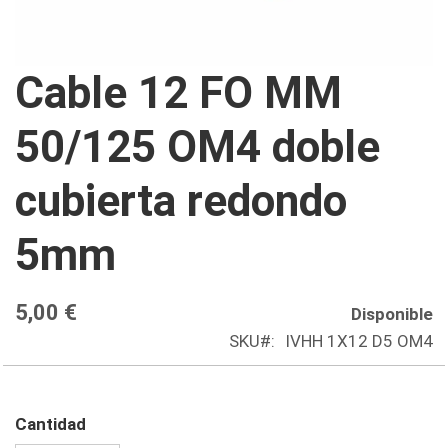
Saltar
Cable 12 FO MM
al
comienzo
50/125 OM4 doble
de
la
cubierta redondo
galería
de
5mm
imágenes
5,00 €
Disponible
SKU
IVHH 1X12 D5 OM4
Cantidad