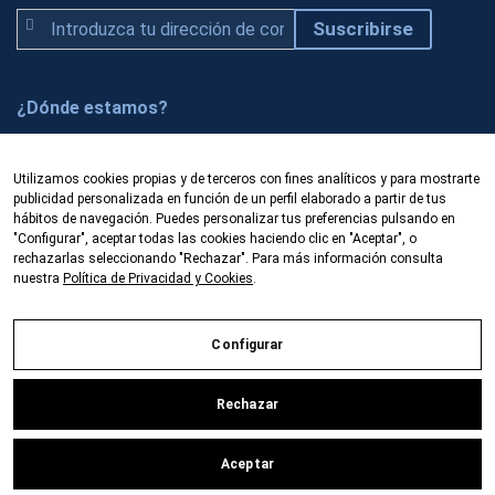
S
Suscribirse
u
s
c
¿Dónde estamos?
r
í
Prado 5, local
b
Utilizamos cookies propias y de terceros con fines analíticos y para mostrarte
50009 Zaragoza (España)
publicidad personalizada en función de un perfil elaborado a partir de tus
e
Fibercom es una empresa dedicada a la
hábitos de navegación. Puedes personalizar tus preferencias pulsando en
t
"Configurar", aceptar todas las cookies haciendo clic en "Aceptar", o
comercialización de productos y equipos de fibra
e
rechazarlas seleccionando "Rechazar". Para más información consulta
óptica. Oficinas en Zaragoza y Barcelona.
nuestra
Política de Privacidad y Cookies
.
a
Venta/alquiler/renting
n
u
Configurar
e
s
Política de privacidad y cookies
Búsqueda avanzada
Rechazar
t
Contacte con nosotros
r
© 2025 Fibercom
-
Desarrollado por Beköme Digital
Aceptar
o