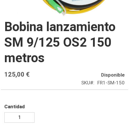
Saltar
Bobina lanzamiento
al
comienzo
SM 9/125 OS2 150
de
la
metros
galería
de
imágenes
125,00 €
Disponible
SKU
FR1-SM-150
Cantidad